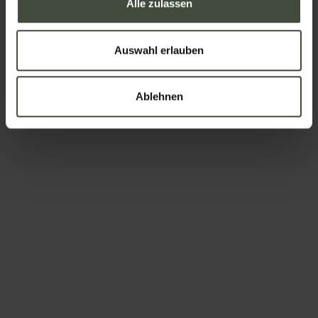
Alle zulassen
Jetzt buchen ab:
79,00 €
Auswahl erlauben
4.9
PICCOLO ORSO BRUNO
Ablehnen
Ab heute buchen 76,00 €
Jetzt buchen ab:
76,00 €
4.7
RELAIS VILLA QUERCIA
Ab heute buchen 75,00 €
Jetzt buchen ab: