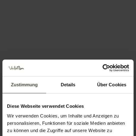
Jetzt buchen ab:
91,00 €
4.9
VIRIDIS HOTEL
Ab heute buchen 90,00 €
Jetzt buchen ab:
90,00 €
Zustimmung
Details
Über Cookies
4.9
Diese Webseite verwendet Cookies
MERCEDES
Wir verwenden Cookies, um Inhalte und Anzeigen zu
AFFITTACAMERE TRENTINO
personalisieren, Funktionen für soziale Medien anbieten
Ab heute buchen 90,00 €
zu können und die Zugriffe auf unsere Website zu