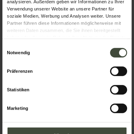
analysieren. Außerdem geben wir Informationen zu Ihrer
Jetzt buchen ab:
Verwendung unserer Website an unsere Partner für
90,00 €
soziale Medien, Werbung und Analysen weiter. Unsere
Partner führen diese Informationen möglicherweise mit
weiteren Daten zusammen, die Sie ihnen bereitgestellt
4.6
haben oder die sie im Rahmen Ihrer Nutzung der Dienste
LE PERGOLETTE
gesammelt haben.
Einwilligungsauswahl
Ab heute buchen 80,00 €
Notwendig
Präferenzen
Jetzt buchen ab:
80,00 €
Statistiken
5.0
LA FILANDA RELAX &
Marketing
GOURMET
Ab heute buchen 79,00 €