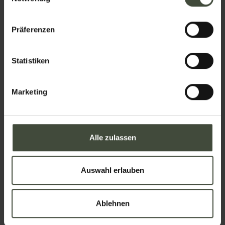
Präferenzen
Position
Statistiken
Marketing
Informationen anfordern
Alle zulassen
und Buchungen
Auswahl erlauben
Die Anfrage wird direkt an die ausgewählte Struktur
gesendet
Ablehnen
Name