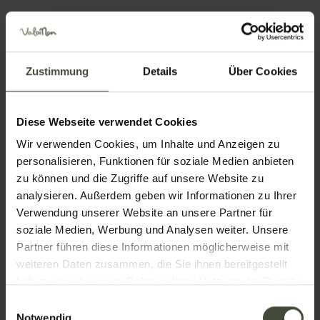
Gefällt Ihnen dieses Haus?
Zustimmung
Details
Über Cookies
Buchen Sie jetzt Ihren Urlaub
AGRITUR RIZZI DI INAMA UGO
Diese Webseite verwendet Cookies
VIA APENA N. 8 — Coredo-tavon Predaia
Besuchen Sie die Webseite
E-Mail senden
Wir verwenden Cookies, um Inhalte und Anzeigen zu
Wegbeschreibung
personalisieren, Funktionen für soziale Medien anbieten
zu können und die Zugriffe auf unsere Website zu
Buchen Sie jetzt
analysieren. Außerdem geben wir Informationen zu Ihrer
Verwendung unserer Website an unsere Partner für
Informationen anfordern
soziale Medien, Werbung und Analysen weiter. Unsere
Partner führen diese Informationen möglicherweise mit
Anrufen unter
weiteren Daten zusammen, die Sie ihnen bereitgestellt
haben oder die sie im Rahmen Ihrer Nutzung der Dienste
gesammelt haben.
Einwilligungsauswahl
Notwendig