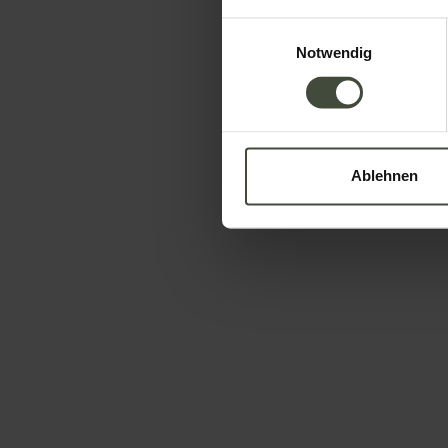
Einwilligungsauswahl
Notwendig
Informationen anfor
Ablehnen
Die Anfrage wird direkt an die ausgewählte
Name
Nachname
Telefon
Ihre Nachricht