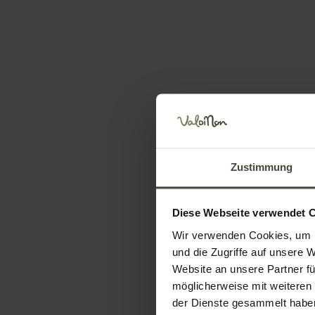
Gefällt Ihnen dieses Haus?
B
AGRITUR SANDRO
VIA MARON 4 — Sporminore
Zustimmung
Besuchen Sie die Webseite
E-Mail senden
Wegbe
Buchen Sie jetzt
Informationen
Diese Webseite verwendet 
Wir verwenden Cookies, um I
und die Zugriffe auf unsere 
Website an unsere Partner fü
möglicherweise mit weiteren
der Dienste gesammelt habe