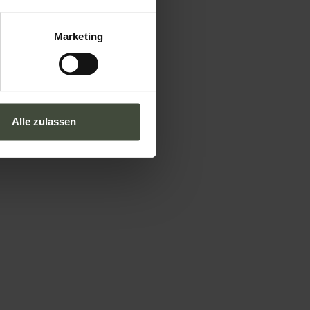
Marketing
Alle zulassen
Tourismusbüro Val di Non
Via Roma, 21 - 38013
Borgo
d'Anaunia
TN
Wenn Sie Direktwerbung
bevorzugen oder mit jemandem
sprechen:
info@visitvaldinon.it
-
+39 0463 830133