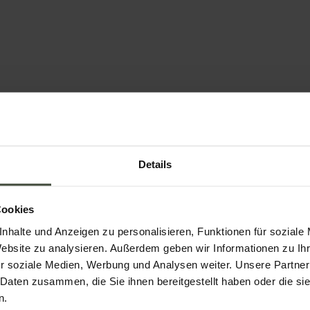
uchen Sie jetzt Ihren Urlaub
Details
schreibung
 anfordern
Anrufen unter +39 0461 641093
Cookies
nhalte und Anzeigen zu personalisieren, Funktionen für soziale
Website zu analysieren. Außerdem geben wir Informationen zu I
r soziale Medien, Werbung und Analysen weiter. Unsere Partner
 Daten zusammen, die Sie ihnen bereitgestellt haben oder die s
n.