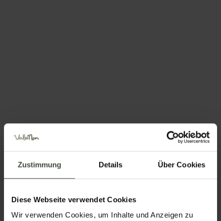
Position
Informationen anfordern
und Buchungen
Zustimmung
Details
Über Cookies
Die Anfrage wird direkt an die ausgewählte Struktur
gesendet
Diese Webseite verwendet Cookies
Name
Wir verwenden Cookies, um Inhalte und Anzeigen zu