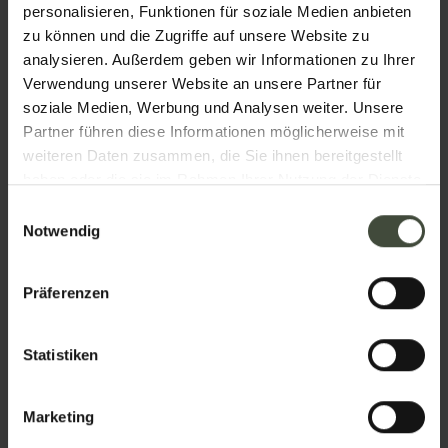
personalisieren, Funktionen für soziale Medien anbieten
zu können und die Zugriffe auf unsere Website zu
analysieren. Außerdem geben wir Informationen zu Ihrer
Nachname
Verwendung unserer Website an unsere Partner für
soziale Medien, Werbung und Analysen weiter. Unsere
Partner führen diese Informationen möglicherweise mit
weiteren Daten zusammen, die Sie ihnen bereitgestellt
Email
haben oder die sie im Rahmen Ihrer Nutzung der Dienste
gesammelt haben.
Einwilligungsauswahl
Notwendig
Telefon
Präferenzen
Statistiken
Nation
Marketing