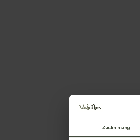
Gefällt Ihnen dieses Haus?
B
CHALET AL BOSCO - WALDHEIM
BIVIO RUFFRE', 1 — Sarnonico
Besuchen Sie die Webseite
E-Mail senden
Wegbe
Informationen anfordern
Anru
Zustimmung