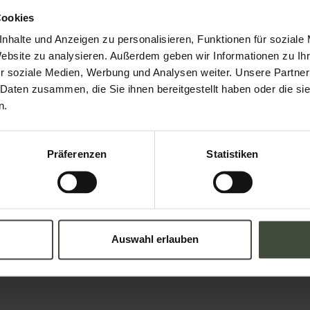
dern und Buchungen
Cookies
nhalte und Anzeigen zu personalisieren, Funktionen für soziale
Website zu analysieren. Außerdem geben wir Informationen zu I
 Struktur gesendet
r soziale Medien, Werbung und Analysen weiter. Unsere Partner
Email
 Daten zusammen, die Sie ihnen bereitgestellt haben oder die s
n.
Nation
Präferenzen
Statistiken
Auswahl erlauben