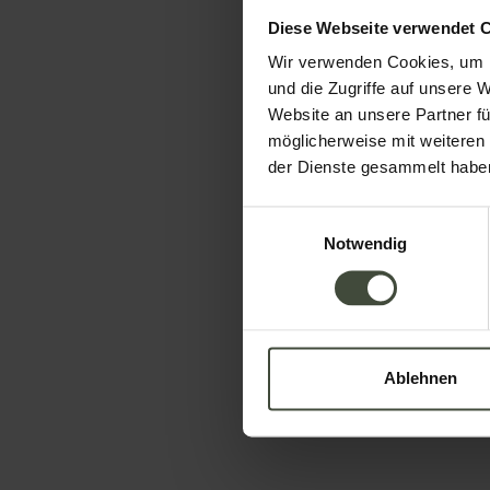
Informationen anfor
Diese Webseite verwendet 
Wir verwenden Cookies, um I
und die Zugriffe auf unsere 
Die Anfrage wird direkt an die ausgewählte
Website an unsere Partner fü
Name
Nachname
möglicherweise mit weiteren
der Dienste gesammelt habe
Einwilligungsauswahl
Telefon
Notwendig
Ihre Nachricht
Ablehnen