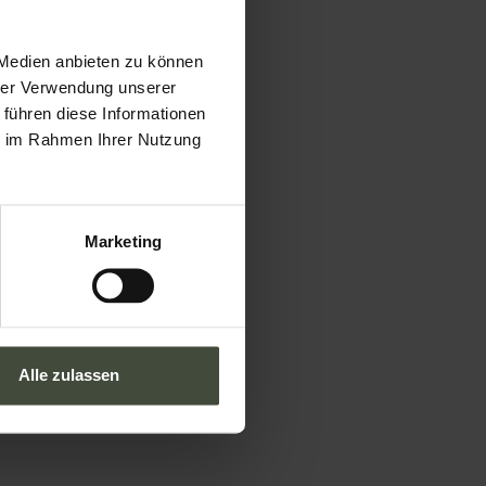
 Medien anbieten zu können
hrer Verwendung unserer
Tourismusbüro Val di Non
Via Roma, 21 - 38013
Borgo
 führen diese Informationen
d'Anaunia
TN
ie im Rahmen Ihrer Nutzung
Wenn Sie Direktwerbung
bevorzugen oder mit jemandem
sprechen:
Marketing
info@visitvaldinon.it
-
+39 0463 830133
Alle zulassen