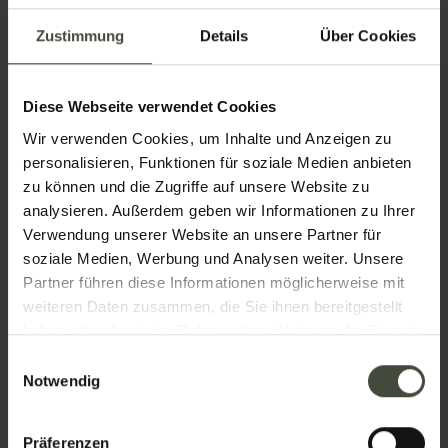
Email
Zustimmung
Details
Über Cookies
Diese Webseite verwendet Cookies
Telefon
Wir verwenden Cookies, um Inhalte und Anzeigen zu
personalisieren, Funktionen für soziale Medien anbieten
zu können und die Zugriffe auf unsere Website zu
analysieren. Außerdem geben wir Informationen zu Ihrer
Nation
Verwendung unserer Website an unsere Partner für
soziale Medien, Werbung und Analysen weiter. Unsere
Partner führen diese Informationen möglicherweise mit
weiteren Daten zusammen, die Sie ihnen bereitgestellt
Ihre Nachricht
haben oder die sie im Rahmen Ihrer Nutzung der Dienste
gesammelt haben.
Einwilligungsauswahl
Notwendig
Präferenzen