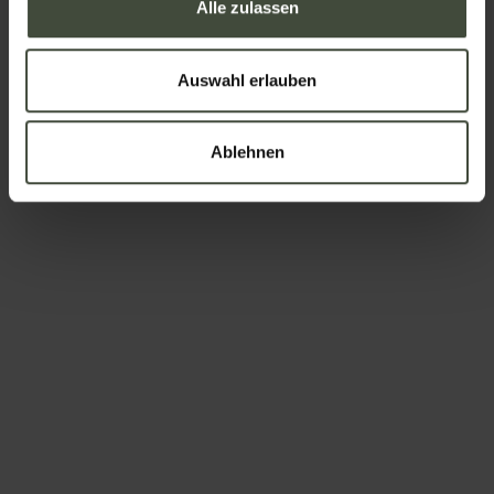
Alle zulassen
Auswahl erlauben
Ablehnen
Um zu buchen
Anreise und Abreise
-
Erwachsene
Kinder
Die Daten werden in Übereinstimmung mit den geltenden
Gesetzen zum Schutz personenbezogener Daten verarbeitet.
Alle Informationen sind in der
Datenschutzerklärung
enthalten