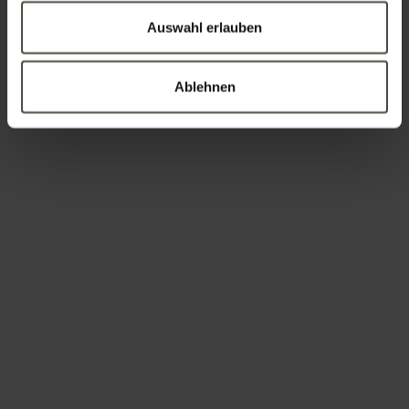
Auswahl erlauben
Um zu buchen
Ablehnen
Anreise und Abreise
-
Erwachsene
Kinder
Die Daten werden in Übereinstimmung mit den geltenden
Gesetzen zum Schutz personenbezogener Daten verarbeitet.
Alle Informationen sind in der
Datenschutzerklärung
enthalten
Ich möchte mich für den Newsletter abonnieren (Sie
werden eine E-Mail mit einem Bestätigungslink
erhalten).
Datenschutzerklärung