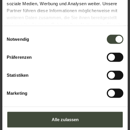
soziale Medien, Werbung und Analysen weiter. Unsere
Partner führen diese Informationen möglicherweise mit
weiteren Daten zusammen, die Sie ihnen bereitgestellt
Telefon
haben oder die sie im Rahmen Ihrer Nutzung der Dienste
gesammelt haben.
Einwilligungsauswahl
Notwendig
Nation
Präferenzen
Statistiken
Ihre Nachricht
Marketing
Alle zulassen