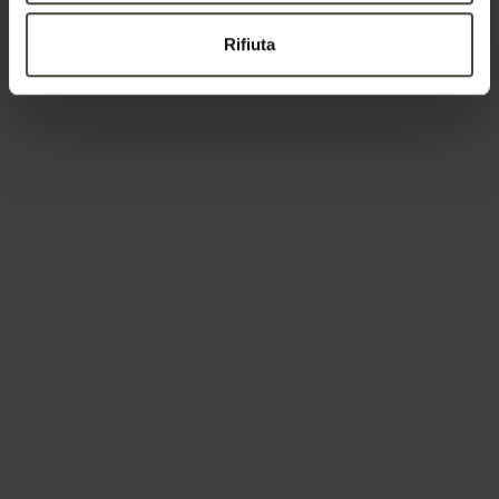
Rifiuta
Azienda per il Turismo Val di Non
Via Roma, 21 - 38013
Borgo d'Anaunia
TN
Se preferisci la mail diretta o parlare con qualcuno:
info@visitvaldinon.it
-
+39 0463 830133