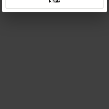
Rifiuta
Via Roma, 21 - 38013
Borgo d'Anaunia
TN
Se preferisci la mail diretta o parlare con qualcuno:
info@visitvaldinon.it
-
+39 0463 830133