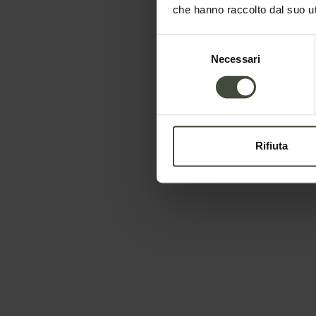
che hanno raccolto dal suo uti
Selezione
Necessari
del
consenso
Rifiuta