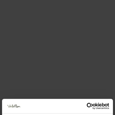
Richiesta informazioni e
disponibilità
La richiesta verrà inviata direttamente alla struttura
selezionata
Nome
Cognome