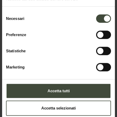
disponibilità
Selezione
Necessari
La richiesta verrà inviata direttamente alla struttura
del
consenso
selezionata
Preferenze
Nome
Statistiche
Cognome
Marketing
Email
Accetta tutti
Accetta selezionati
Telefono