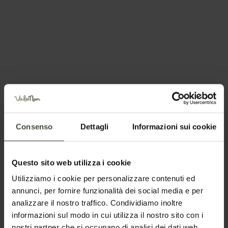
Richiesta informazioni e
disponibilità
La richiesta verrà inviata direttamente alla struttura
Consenso
Dettagli
Informazioni sui cookie
selezionata
Nome
Questo sito web utilizza i cookie
Utilizziamo i cookie per personalizzare contenuti ed
annunci, per fornire funzionalità dei social media e per
Cognome
analizzare il nostro traffico. Condividiamo inoltre
informazioni sul modo in cui utilizza il nostro sito con i
nostri partner che si occupano di analisi dei dati web,