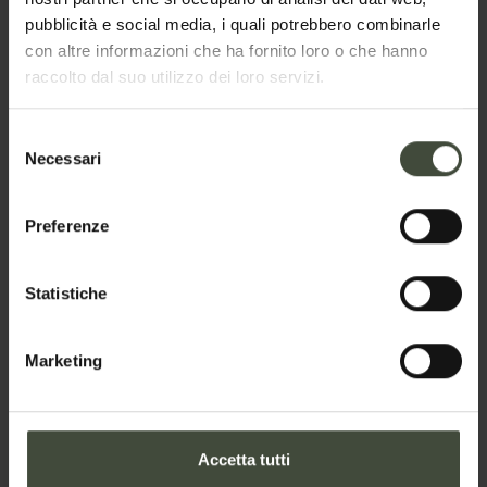
pubblicità e social media, i quali potrebbero combinarle
Email
con altre informazioni che ha fornito loro o che hanno
raccolto dal suo utilizzo dei loro servizi.
Telefono
Selezione
Necessari
del
consenso
Preferenze
Nazione
Statistiche
Il tuo messaggio
Marketing
Accetta tutti