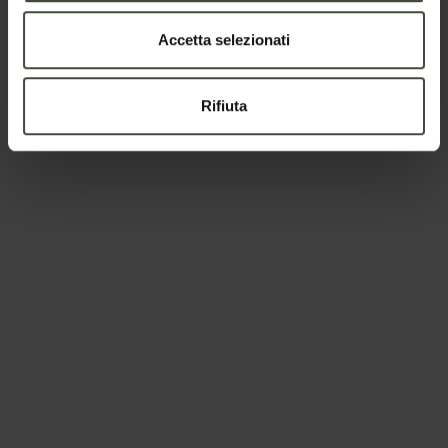
Accetta selezionati
Rifiuta
Per prenotare
Arrivo e partenza
-
Adulti
Bambini
I dati verranno trattati in conformità alla vigente normativa
sulla protezione dei dati personali. Tutte le informazioni sono
disponibili nella
Privacy Policy
Iscrivimi alla newsletter (ti verrà inviata una mail con un
link di conferma).
Privacy Policy