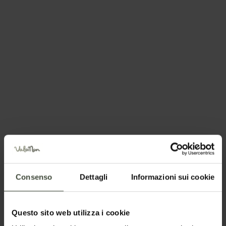
Posizione
Richiesta informazioni e
Consenso
Dettagli
Informazioni sui cookie
disponibilità
Questo sito web utilizza i cookie
La richiesta verrà inviata direttamente alla struttura