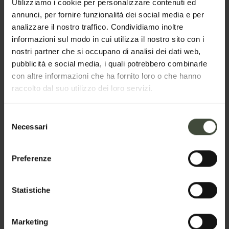
selezionata
Utilizziamo i cookie per personalizzare contenuti ed
annunci, per fornire funzionalità dei social media e per
Nome
analizzare il nostro traffico. Condividiamo inoltre
informazioni sul modo in cui utilizza il nostro sito con i
nostri partner che si occupano di analisi dei dati web,
pubblicità e social media, i quali potrebbero combinarle
Cognome
con altre informazioni che ha fornito loro o che hanno
raccolto dal suo utilizzo dei loro servizi.
Selezione
Email
Necessari
del
consenso
Preferenze
Telefono
Statistiche
Nazione
Marketing