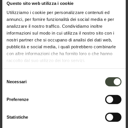
disponibilità
Questo sito web utilizza i cookie
Utilizziamo i cookie per personalizzare contenuti ed
La richiesta verrà inviata direttamente alla struttura
annunci, per fornire funzionalità dei social media e per
selezionata
analizzare il nostro traffico. Condividiamo inoltre
informazioni sul modo in cui utilizza il nostro sito con i
Nome
nostri partner che si occupano di analisi dei dati web,
pubblicità e social media, i quali potrebbero combinarle
con altre informazioni che ha fornito loro o che hanno
raccolto dal suo utilizzo dei loro servizi.
Cognome
Selezione
Necessari
del
Email
consenso
Preferenze
Telefono
Statistiche