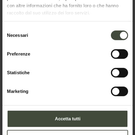
con altre informazioni che ha fornito loro o che hanno
raccolto dal suo utilizzo dei loro servizi.
Richiesta informazioni e
Selezione
disponibilità
Necessari
del
consenso
La richiesta verrà inviata direttamente alla struttura
Preferenze
selezionata
Nome
Statistiche
Marketing
Cognome
Accetta tutti
Email