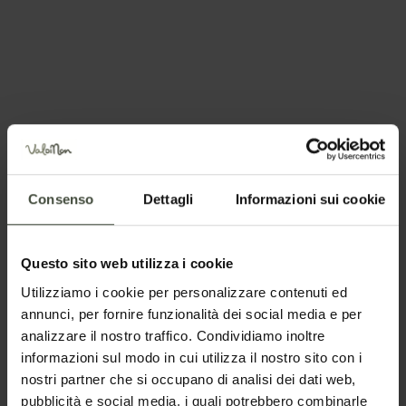
Prenota ora la tua vacanza
CORYLETUM - BOSCO DI NOCCIOLI
VIA AL CASTEL BRAGHER 8 — Predaia
Visita il sito web
Invia una email
Come arrivarci
Richiedi informazioni
Chiama +393338766319
Consenso
Dettagli
Informazioni sui cookie
Questo sito web utilizza i cookie
Utilizziamo i cookie per personalizzare contenuti ed
Posizione
annunci, per fornire funzionalità dei social media e per
analizzare il nostro traffico. Condividiamo inoltre
informazioni sul modo in cui utilizza il nostro sito con i
nostri partner che si occupano di analisi dei dati web,
pubblicità e social media, i quali potrebbero combinarle