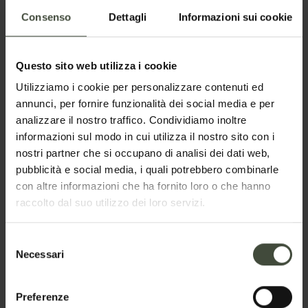
Consenso
Dettagli
Informazioni sui cookie
Email
Questo sito web utilizza i cookie
Telefono
Utilizziamo i cookie per personalizzare contenuti ed
annunci, per fornire funzionalità dei social media e per
analizzare il nostro traffico. Condividiamo inoltre
informazioni sul modo in cui utilizza il nostro sito con i
Nazione
nostri partner che si occupano di analisi dei dati web,
pubblicità e social media, i quali potrebbero combinarle
con altre informazioni che ha fornito loro o che hanno
raccolto dal suo utilizzo dei loro servizi.
Il tuo messaggio
Selezione
Necessari
del
consenso
Preferenze