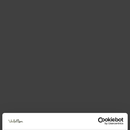
Richiesta informazioni e
disponibilità
La richiesta verrà inviata direttamente alla struttura
selezionata
Nome
Cognome