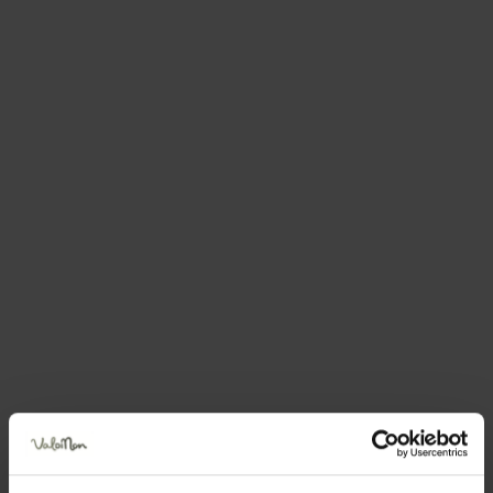
cromature creano un
gioco di luci sopra al Rio
che
scorre giù ai piedi delle rocce con un ritmo calmo e
un suono quasi soffuso.
Questo è il rio che poco più avanti si tuffa a picco nel
Canyon Rio Sass e che nel tempo ha scavato la forra
profonda di questo canyon.
Si giunge poi all’ingresso del canyon vero e proprio.
Quella che ci aspetta è
una visione quasi incantata
del luogo
, delle rocce sovrastanti e sottostanti, che
appaiono e scompaiono, mutano in continuazione
con
dissolvenze cromatiche morbide e affascinanti,
a tratti stupefacenti
.
Rocce che svelano le loro particolarità morfologiche
in maniera ancora più eclatante
: ci sono alghe rosse
di età lontanissima e anche marmitte dei giganti