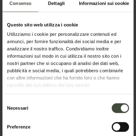
Consenso
Dettagli
Informazioni sui cookie
inverse poi c’è il vorticoso movimento dell’acqua e
tutto questo è enfatizzato dalla luce tenue dei riflettori.
Questo sito web utilizza i cookie
Utilizziamo i cookie per personalizzare contenuti ed
annunci, per fornire funzionalità dei social media e per
analizzare il nostro traffico. Condividiamo inoltre
Un percorso mutevole da immortalare con
fotografie
informazioni sul modo in cui utilizza il nostro sito con i
che saranno sicuramente
spettacolari
.
nostri partner che si occupano di analisi dei dati web,
pubblicità e social media, i quali potrebbero combinarle
Ritrovarsi
a bocca aperta
e col
naso all’insù
sarà del
con altre informazioni che ha fornito loro o che hanno
tutto naturale.
raccolto dal suo utilizzo dei loro servizi.
Un’esperienza che poi si potrà ripetere perché sempre
nuova, ogni anno infatti l’illuminazione sarà diversa
Selezione
Necessari
per nuove meraviglie a colori da ri-scoprire!
del
consenso
Preferenze
Richiedi informazioni