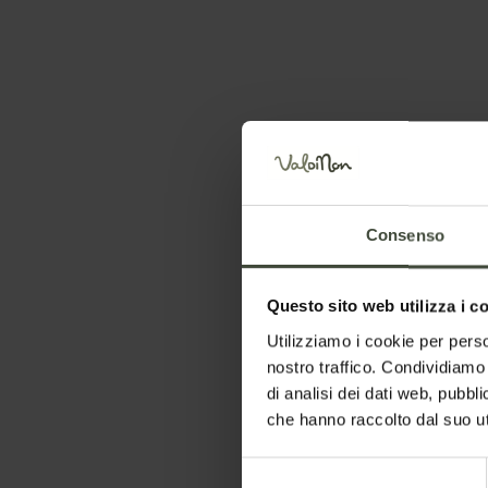
Falesia Cascata
Consenso
dal 5a al 6c+
Questo sito web utilizza i c
Imposta le date del tuo soggiorno
Utilizziamo i cookie per perso
nostro traffico. Condividiamo 
di analisi dei dati web, pubbl
che hanno raccolto dal suo uti
Selezione