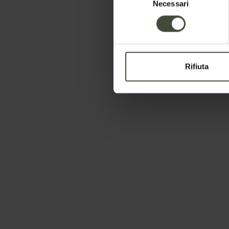
Necessari
del
consenso
Rifiuta