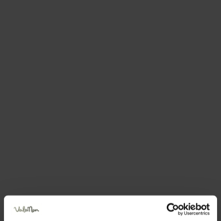
L'esposizione a ovest permette di arrampicare la
mattina nei mesi estivi.
Avvicinamento
: 15 minuti
La falesia è in ombra la mattina e al sole i pomeriggio.