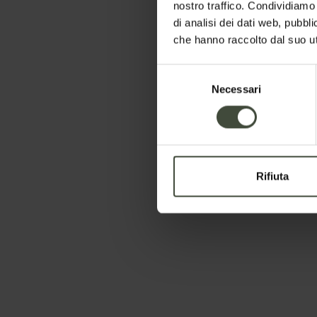
Imposta le date del tuo soggiorno
nostro traffico. Condividiamo 
di analisi dei dati web, pubbl
che hanno raccolto dal suo uti
Selezione
Necessari
del
consenso
Rifiuta