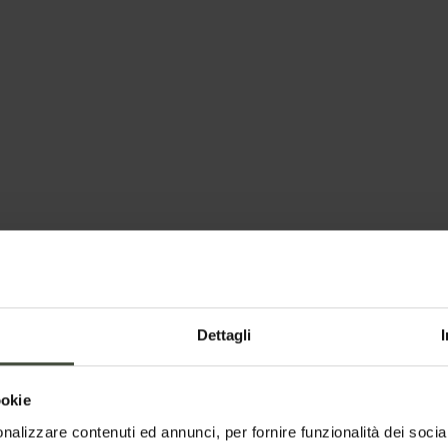
l punto
ra la cascata di
Dettagli
ookie
nalizzare contenuti ed annunci, per fornire funzionalità dei socia