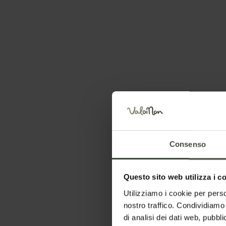
Vedetta Alta
Consenso
Imposta le date del tuo soggiorno
Questo sito web utilizza i c
Utilizziamo i cookie per perso
nostro traffico. Condividiamo 
di analisi dei dati web, pubbl