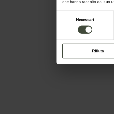
che hanno raccolto dal suo uti
Selezione
Necessari
del
consenso
Rifiuta