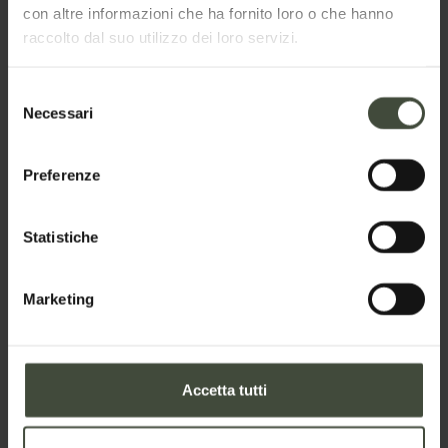
con altre informazioni che ha fornito loro o che hanno
raccolto dal suo utilizzo dei loro servizi.
Richiedi informazioni semplice
Selezione
Richiedi informazioni per un gruppo
Necessari
del
consenso
Richiedi informazioni
Preferenze
Nome *
Statistiche
Marketing
Cognome *
Accetta tutti
Email *