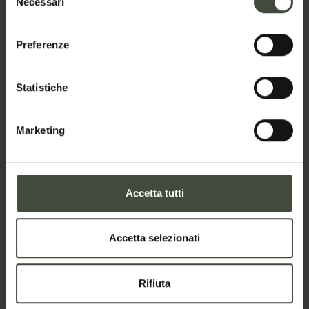
Necessari
Nome
del
consenso
Preferenze
Cognome
Statistiche
Marketing
Email
Accetta tutti
Telefono
Accetta selezionati
Nazione
Rifiuta