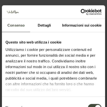
Lo sapevi che la Val di Non è la
valle con il maggior numero di
castelli del Trentino?
Dettagli
Consenso
Dettagli
Informazioni sui cookie
Questo sito web utilizza i cookie
Utilizziamo i cookie per personalizzare contenuti ed
annunci, per fornire funzionalità dei social media e per
analizzare il nostro traffico. Condividiamo inoltre
informazioni sul modo in cui utilizza il nostro sito con i
nostri partner che si occupano di analisi dei dati web,
pubblicità e social media, i quali potrebbero combinarle
Richiesta informazioni e
con altre informazioni che ha fornito loro o che hanno
raccolto dal suo utilizzo dei loro servizi.
disponibilità
Selezione