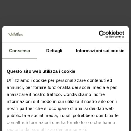
May
Jun
Jul
Aug
Sep
Oct
Nov
Dec
Consenso
Dettagli
Informazioni sui cookie
Pianifica la tua vacanza
Questo sito web utilizza i cookie
Utilizziamo i cookie per personalizzare contenuti ed
annunci, per fornire funzionalità dei social media e per
analizzare il nostro traffico. Condividiamo inoltre
informazioni sul modo in cui utilizza il nostro sito con i
nostri partner che si occupano di analisi dei dati web,
pubblicità e social media, i quali potrebbero combinarle
con altre informazioni che ha fornito loro o che hanno
Richiedi informazioni semplice
raccolto dal suo utilizzo dei loro servizi.