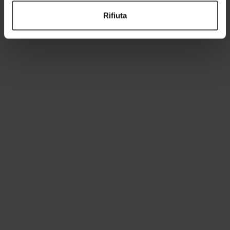
Rifiuta
Nazione
Il tuo messaggio
I dati verranno trattati in conformità alla vigente normativa
sulla protezione dei dati personali. Tutte le informazioni sono
disponibili nella
Privacy Policy