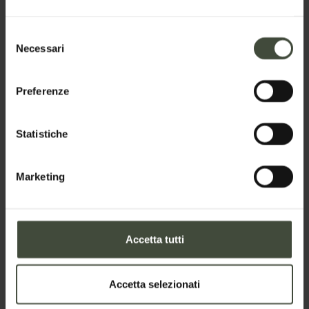
Richiedi informazioni per un gruppo
Selezione
Necessari
del
Richiedi informazioni
consenso
Preferenze
Nome *
Statistiche
Cognome *
Marketing
Email *
Accetta tutti
Accetta selezionati
Telefono