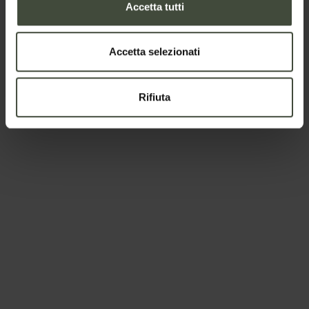
Accetta tutti
Accetta selezionati
Rifiuta
Per prenotare
Arrivo e partenza
-
Adulti
Bambini
I dati verranno trattati in conformità alla vigente normativa