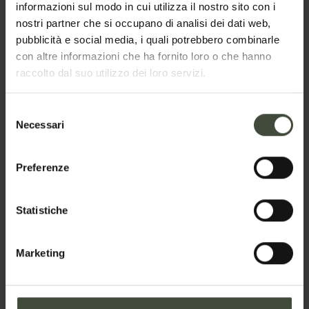
Cognome
informazioni sul modo in cui utilizza il nostro sito con i
nostri partner che si occupano di analisi dei dati web,
pubblicità e social media, i quali potrebbero combinarle
con altre informazioni che ha fornito loro o che hanno
Email
raccolto dal suo utilizzo dei loro servizi.
Selezione
Necessari
del
Telefono
consenso
Preferenze
Nazione
Statistiche
Marketing
Il tuo messaggio