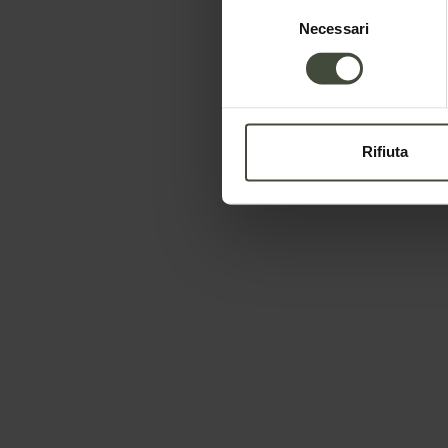
Selezione
Necessari
del
consenso
Richiesta informazioni
Rifiuta
La richiesta verrà inviata direttamente agli o
Nome
Cognome
Telefono
Il tuo messaggio