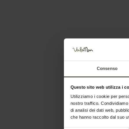
, la
Le malghe e i rifugi
aperti in inverno
Non!
La guida alle malghe e i rifugi della Val di Non c
in inverno ti accolgono con il caminetto acceso.
ate da
che
Dettagli
etudini di
Consenso
Questo sito web utilizza i c
Utilizziamo i cookie per perso
nostro traffico. Condividiamo 
di analisi dei dati web, pubbl
che hanno raccolto dal suo uti