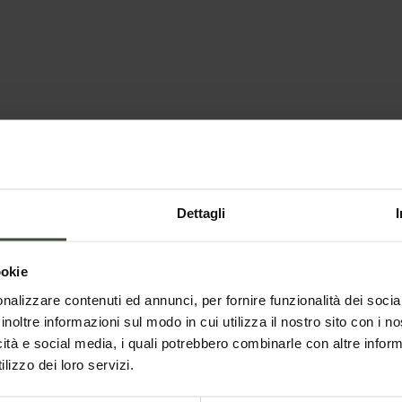
Le malghe e i rifugi della Val di Non
A
aperti in autunno
he
Le
es
La guida completa alle malghe e ai rifugi della Val
di Non aperti in autunno.
Dettagli
Dettagli
ookie
nalizzare contenuti ed annunci, per fornire funzionalità dei socia
inoltre informazioni sul modo in cui utilizza il nostro sito con i 
icità e social media, i quali potrebbero combinarle con altre inform
lizzo dei loro servizi.