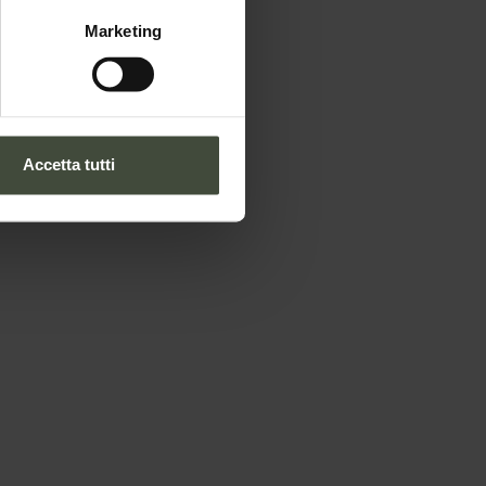
Marketing
Accetta tutti
Azienda per il Turismo Val di Non
Via Roma, 21 - 38013
Borgo
d'Anaunia
TN
Se preferisci la mail diretta o
parlare con qualcuno:
info@visitvaldinon.it
-
+39 0463 830133