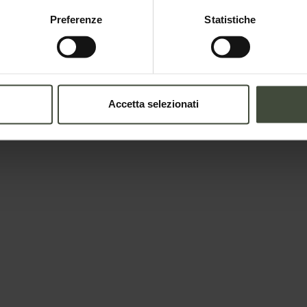
Preferenze
Statistiche
 e disponibilità
Accetta selezionati
rganizzatori/titolari del servizo
Email
Nazione