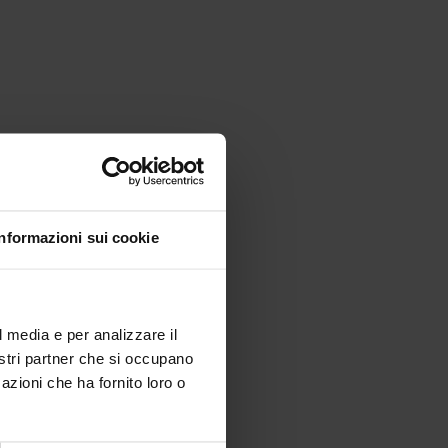
ndar per
Malghe
Le malghe 
aperti in 
 malghe sono le mete preferite delle nostre
cursioni!
Una guida al
servizio di r
Dettagli
Dettagli
Informazioni sui cookie
l media e per analizzare il
nostri partner che si occupano
azioni che ha fornito loro o