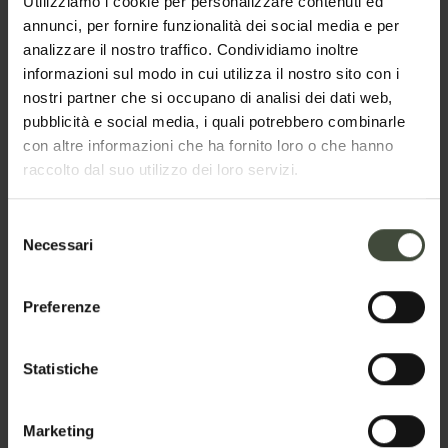
organizzatori/titolari del servizo
Utilizziamo i cookie per personalizzare contenuti ed
annunci, per fornire funzionalità dei social media e per
Nome
analizzare il nostro traffico. Condividiamo inoltre
informazioni sul modo in cui utilizza il nostro sito con i
nostri partner che si occupano di analisi dei dati web,
pubblicità e social media, i quali potrebbero combinarle
Cognome
con altre informazioni che ha fornito loro o che hanno
raccolto dal suo utilizzo dei loro servizi.
Selezione
Email
Necessari
del
consenso
Preferenze
Telefono
Statistiche
Nazione
Marketing