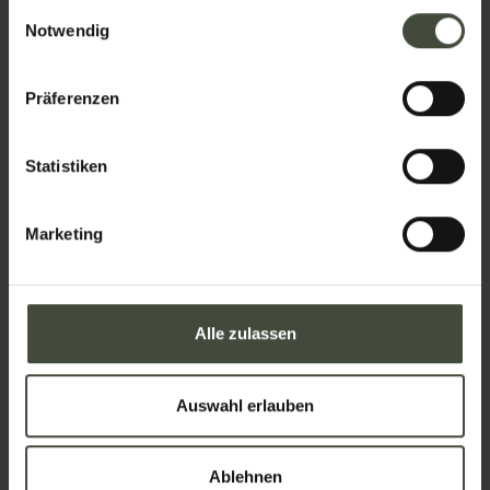
gesammelt haben.
Einwilligungsauswahl
Notwendig
Name
Präferenzen
Nachname
Statistiken
Marketing
Email
Alle zulassen
Telefon
Auswahl erlauben
Nation
Ablehnen