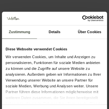
Eine vollständige Übersicht der im
Herbst geöffneten Alm- und
Berghütten im Nonstal.
Details
Zustimmung
Details
Über Cookies
Diese Webseite verwendet Cookies
Wir verwenden Cookies, um Inhalte und Anzeigen zu
personalisieren, Funktionen für soziale Medien anbieten
zu können und die Zugriffe auf unsere Website zu
analysieren. Außerdem geben wir Informationen zu Ihrer
Informationen anfordern
Verwendung unserer Website an unsere Partner für
und Buchungen
soziale Medien, Werbung und Analysen weiter. Unsere
Partner führen diese Informationen möglicherweise mit
weiteren Daten zusammen, die Sie ihnen bereitgestellt
Die Anfrage wird direkt an die Organisatoren /
haben oder die sie im Rahmen Ihrer Nutzung der Dienste
Eigentümer des Dienstes gesendet