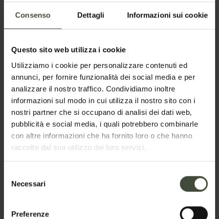
meravigliosa di via apertura verso un che di
inesplorato.
Consenso
Dettagli
Informazioni sui cookie
L’intento è quello di creare collaborazioni, nuovi
passaggi, inedite forme di accoglienza che
Questo sito web utilizza i cookie
liberano creatività. Funzionali anche allo
Utilizziamo i cookie per personalizzare contenuti ed
svelamento di nuove narrazioni montane.
annunci, per fornire funzionalità dei social media e per
analizzare il nostro traffico. Condividiamo inoltre
informazioni sul modo in cui utilizza il nostro sito con i
nostri partner che si occupano di analisi dei dati web,
pubblicità e social media, i quali potrebbero combinarle
con altre informazioni che ha fornito loro o che hanno
raccolto dal suo utilizzo dei loro servizi.
Selezione
Necessari
del
consenso
Preferenze