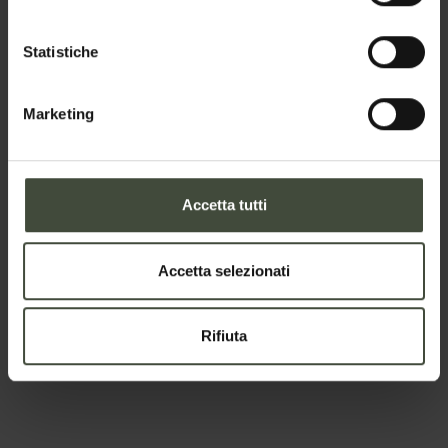
Statistiche
Marketing
Non
puoi non visitare...
Casa Contadina di Cavareno
Accetta tutti
Una tipica e umile dimora contadina
nonesa
Dettagli
Accetta selezionati
Rifiuta
Palazzo Assessorile