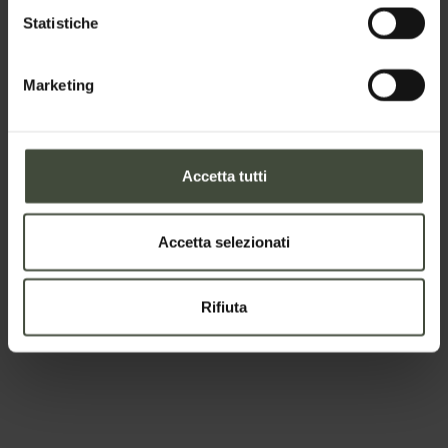
Statistiche
Telefono
Marketing
Nazione
Accetta tutti
Accetta selezionati
Il tuo messaggio
Rifiuta