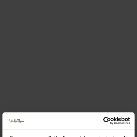
facciano ristorazione, bisogna quindi portarsi il pranzo
al sacco.
Presso Malga Lavazzè si può comprare dell'ottimo
formaggio di malga.