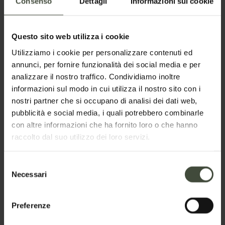
Consenso
Dettagli
Informazioni sui cookie
Questo sito web utilizza i cookie
Utilizziamo i cookie per personalizzare contenuti ed
annunci, per fornire funzionalità dei social media e per
analizzare il nostro traffico. Condividiamo inoltre
Richiedi informazioni
informazioni sul modo in cui utilizza il nostro sito con i
nostri partner che si occupano di analisi dei dati web,
pubblicità e social media, i quali potrebbero combinarle
Nome
con altre informazioni che ha fornito loro o che hanno
raccolto dal suo utilizzo dei loro servizi.
Selezione
Cognome
Necessari
del
consenso
Preferenze
Email