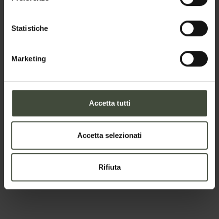
Statistiche
Marketing
Richiesta informazioni e
disponibilità
Accetta tutti
La richiesta verrà inviata direttamente agli
organizzatori/titolari del servizo
Accetta selezionati
Nome
Rifiuta
Cognome