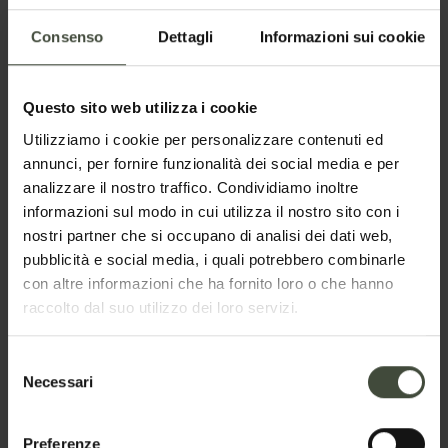
Consenso
Dettagli
Informazioni sui cookie
Questo sito web utilizza i cookie
Utilizziamo i cookie per personalizzare contenuti ed
Ti possono
annunci, per fornire funzionalità dei social media e per
interessare
analizzare il nostro traffico. Condividiamo inoltre
anche...
informazioni sul modo in cui utilizza il nostro sito con i
nostri partner che si occupano di analisi dei dati web,
Area sosta camper Predaia,
pubblicità e social media, i quali potrebbero combinarle
Smarano - Loc. Merlonga
con altre informazioni che ha fornito loro o che hanno
Situata a ridosso del bosco nei
raccolto dal suo utilizzo dei loro servizi.
pressi del ristorante pizzeria "I Tre
Briganti"
Selezione
Dettagli
Necessari
del
consenso
Preferenze