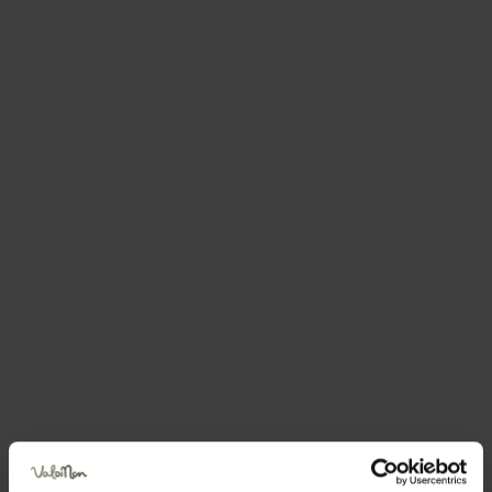
Richiedi informazioni
Periodo consigliato
Jan
Feb
Mar
Apr
May
Jun
Jul
Aug
Sep
Oct
Nov
Dec
Pianifica la tua vacanza