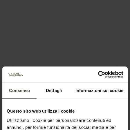
Siete un gruppo?
Richiedi informazioni
Giorni per la visita
«
August 2026
»
Consenso
Dettagli
Informazioni sui cookie
Su
Mo
Tu
We
Th
Fr
Sa
26
27
28
29
30
31
1
2
3
4
5
6
7
8
Questo sito web utilizza i cookie
9
10
11
12
13
14
15
Utilizziamo i cookie per personalizzare contenuti ed
annunci, per fornire funzionalità dei social media e per
16
17
18
19
20
21
22