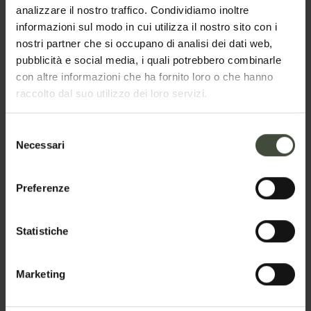
analizzare il nostro traffico. Condividiamo inoltre
23
24
25
26
27
28
29
informazioni sul modo in cui utilizza il nostro sito con i
30
31
1
2
3
4
5
nostri partner che si occupano di analisi dei dati web,
pubblicità e social media, i quali potrebbero combinarle
con altre informazioni che ha fornito loro o che hanno
Vuoi visitarlo?
raccolto dal suo utilizzo dei loro servizi.
Selezione
Necessari
del
consenso
Preferenze
Statistiche
Marketing