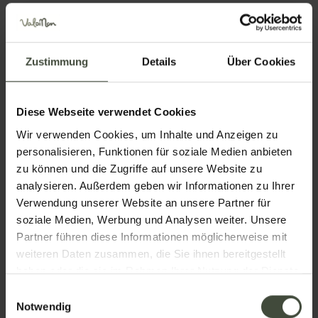
Vielleicht
Zustimmung
Details
Über Cookies
interessiert Sie
auch ...
Diese Webseite verwendet Cookies
Wir verwenden Cookies, um Inhalte und Anzeigen zu
personalisieren, Funktionen für soziale Medien anbieten
zu können und die Zugriffe auf unsere Website zu
analysieren. Außerdem geben wir Informationen zu Ihrer
Verwendung unserer Website an unsere Partner für
Informationen anfordern
soziale Medien, Werbung und Analysen weiter. Unsere
und Buchungen
Partner führen diese Informationen möglicherweise mit
weiteren Daten zusammen, die Sie ihnen bereitgestellt
haben oder die sie im Rahmen Ihrer Nutzung der Dienste
Name
gesammelt haben.
Einwilligungsauswahl
Notwendig