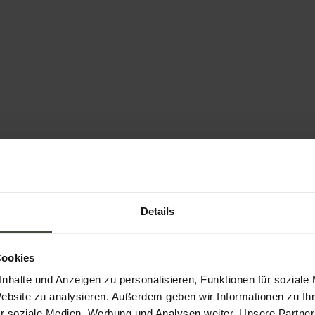
Ristorante Hotel La Filanda Gourmet &
R
Relax
Re
b
en
Neues, raffiniertes Restaurant in der Altstadt von
Details
Denno mit besonderen Gerichten und gepflegtem
..
Service.
Details
Cookies
nhalte und Anzeigen zu personalisieren, Funktionen für soziale
Website zu analysieren. Außerdem geben wir Informationen zu I
r soziale Medien, Werbung und Analysen weiter. Unsere Partner