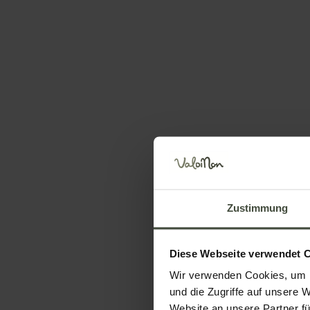
Ristorante Sidreria Lucia Maria
Melchiori
schaft
Die Kellerei Lucia Maria verarbeitet die berühmt
Zustimmung
Äpfel aus dem Nonstal zu Saft, Essig und Cider
und serviert im hauseigenen Restaurant typische .
Details
Diese Webseite verwendet 
Wir verwenden Cookies, um I
und die Zugriffe auf unsere 
Website an unsere Partner fü