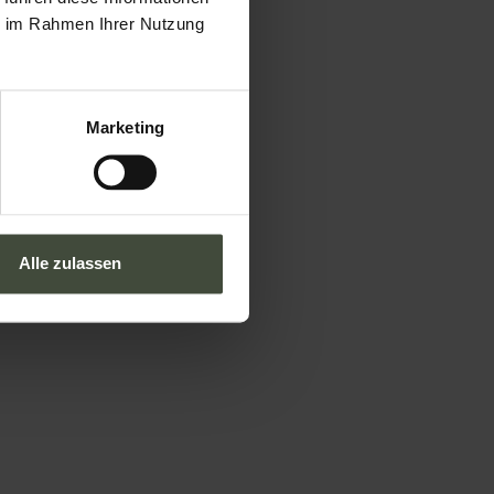
ie im Rahmen Ihrer Nutzung
Marketing
Alle zulassen
Tourismusbüro Val di Non
Via Roma, 21 - 38013
Borgo
d'Anaunia
TN
Wenn Sie Direktwerbung