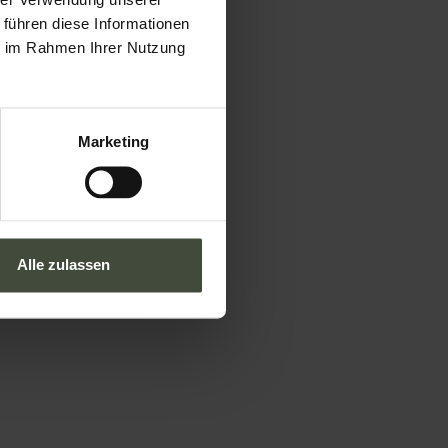
hrer Verwendung unserer
 führen diese Informationen
Wenn Sie Direktwerbung
ie im Rahmen Ihrer Nutzung
bevorzugen oder mit jemandem
sprechen:
info@visitvaldinon.it
-
+39 0463 830133
Marketing
Alle zulassen