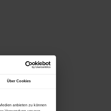
Über Cookies
Tourismusbüro Val di Non
Via Roma, 21 - 38013
Borgo
 Medien anbieten zu können
d'Anaunia
TN