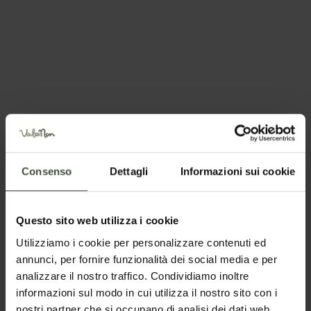
Prenota ora
Per informazioni
Azienda per il Turismo Val di Non
Via Roma, 21 - 38013
Borgo d'Anaunia
TN
Se preferisci la mail diretta o parlare con qualcuno:
Consenso
Dettagli
Informazioni sui cookie
info@visitvaldinon.it
-
+39 0463 830133
Questo sito web utilizza i cookie
Utilizziamo i cookie per personalizzare contenuti ed
Periodo consigliato
annunci, per fornire funzionalità dei social media e per
analizzare il nostro traffico. Condividiamo inoltre
informazioni sul modo in cui utilizza il nostro sito con i
Jan
Feb
Mar
Apr
nostri partner che si occupano di analisi dei dati web,