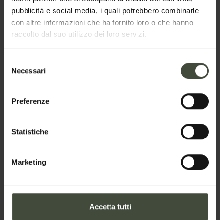
pubblicità e social media, i quali potrebbero combinarle
May
Jun
Jul
Aug
con altre informazioni che ha fornito loro o che hanno
raccolto dal suo utilizzo dei loro servizi.
Sep
Oct
Nov
Dec
Selezione
Necessari
del
consenso
Preferenze
Ti piace questa esperienza?
Statistiche
L'attività è su prenotazione, clicca qui per riservare il
tuo posto!
Marketing
Prenota online
Accetta tutti