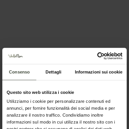
I palazzi storici visitabili in Val
di Non
Oltre che da castelli, la Val di Non è anche costellata
da palazzi storici e nobili dimore antiche: ogni paese
ha una storia particolare e tantissime famiglie
Consenso
Dettagli
Informazioni sui cookie
aristocratiche hanno lasciato traccia di sé
nell'architettura e nell'arte. Scoprire queste residenze
significa scoprire l'anima profonda della valle!
Questo sito web utilizza i cookie
Utilizziamo i cookie per personalizzare contenuti ed
annunci, per fornire funzionalità dei social media e per
analizzare il nostro traffico. Condividiamo inoltre
informazioni sul modo in cui utilizza il nostro sito con i
nostri partner che si occupano di analisi dei dati web,